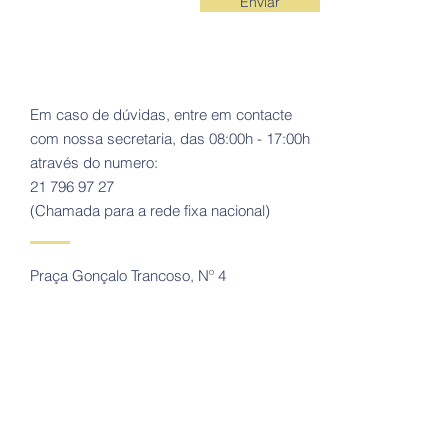
Enviar
Em caso de dúvidas, entre em contacte
com nossa secretaria, das 08:00h - 17:00h
através do numero:
21 796 97 27
(Chamada para a rede fixa nacional)
Praça Gonçalo Trancoso, Nº 4
1700-220
Lisboa
Tel:
21 796 97 27
(Chamada para a rede fixa nacional)
Email:
secretariado.insp@outlook.com